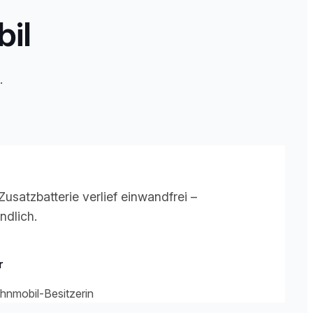
il
.
 Zusatzbatterie verlief einwandfrei –
ndlich.
r
hnmobil-Besitzerin