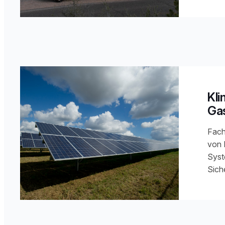
Kli
Gas
Fac
von 
Syst
Sich